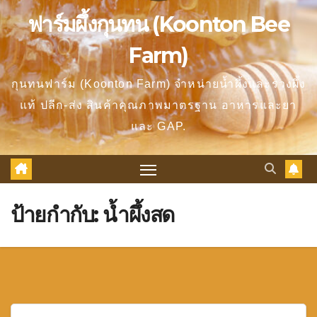
ฟาร์มผึ้งกุนทน (Koonton Bee
Farm)
กุนทนฟาร์ม (Koonton Farm) จำหน่ายน้ำผึ้งและรวงผึ้ง
แท้ ปลีก-ส่ง สินค้าคุณภาพมาตรฐาน อาหารและยา
และ GAP.
ป้ายกำกับ:
น้ำผึ้งสด