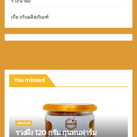
รวงน้ำผึ้ง
เกียวกับผลิตภัณฑ์
You missed
ผลิตภัณฑ์
รวงผึ้ง 120 กรัม กุนทนฟาร์ม