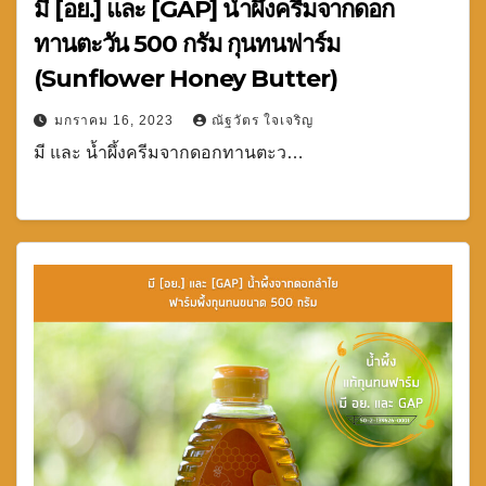
มี [อย.] และ [GAP] น้ำผึ้งครีมจากดอก
ทานตะวัน 500 กรัม กุนทนฟาร์ม
(Sunflower Honey Butter)
มกราคม 16, 2023
ณัฐวัตร ใจเจริญ
มี และ น้ำผึ้งครีมจากดอกทานตะว…