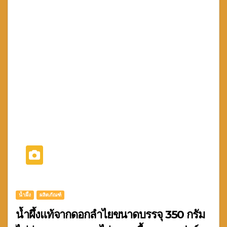
น้ำผึ้ง
ผลิตภัณฑ์
น้ำผึ้งแท้จากดอกลำไยขนาดบรรจุ 350 กรัม