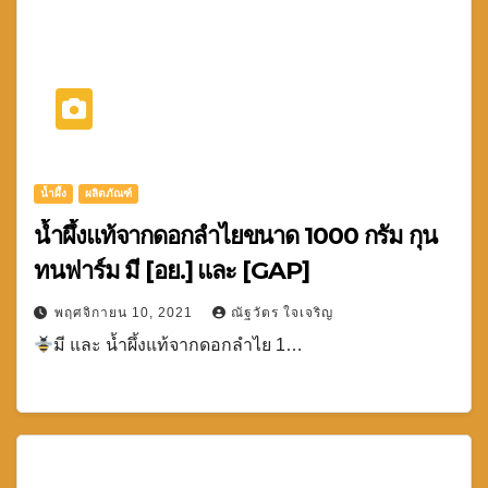
น้ำผึ้ง
ผลิตภัณฑ์
น้ำผึ้งแท้จากดอกลำไยขนาด 1000 กรัม กุน
ทนฟาร์ม มี [อย.] และ [GAP]
พฤศจิกายน 10, 2021
ณัฐวัตร ใจเจริญ
มี และ น้ำผึ้งแท้จากดอกลำไย 1…