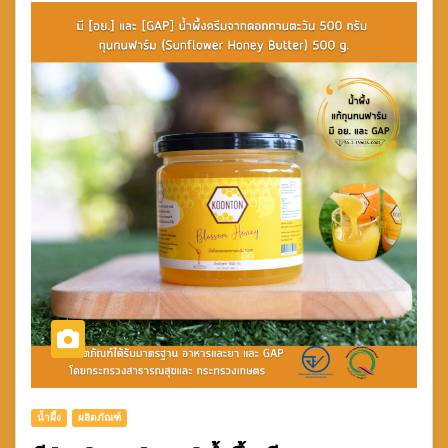
น้ำผึ้ง
ผลิตภัณฑ์