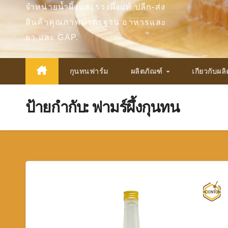
จำหน่ายน้ำผึ้งและรวงผึ้งแท้ ปลีก-ส่ง
สินค้าคุณภาพมาตรฐาน อาหารและ
ยา และ GAP.
กุนทนฟาร์ม
ผลิตภัณฑ์
เกียวกับผล
ป้ายกำกับ:
ฟามร์ผึ้งกุนทน