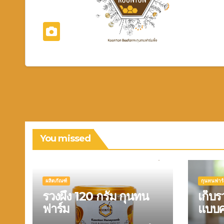
You missed
ผลิตภัณฑ์
กุนทนฟาร
รวงผึ้ง 120 กรัม กุนทน
เก็บร
ฟาร์ม
แบบค
พร้อ