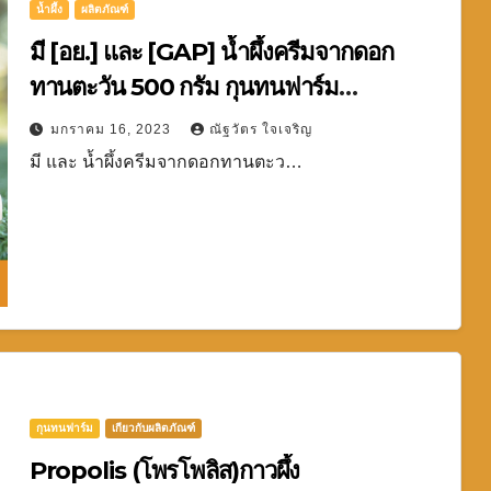
น้ำผึ้ง
ผลิตภัณฑ์
มี [อย.] และ [GAP] น้ำผึ้งครีมจากดอก
ทานตะวัน 500 กรัม กุนทนฟาร์ม
(Sunflower Honey Butter)
มกราคม 16, 2023
ณัฐวัตร ใจเจริญ
มี และ น้ำผึ้งครีมจากดอกทานตะว…
กุนทนฟาร์ม
เกียวกับผลิตภัณฑ์
Propolis (โพรโพลิส)กาวผึ้ง