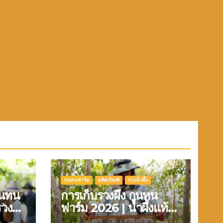
กุนทนฟาร์ม
ผลิตภัณฑ์
รวงน้ำผึ้ง
กุนทน
การเก็บรวงผึ้ง กุนทน
รวง
ฟาร์ม 2026 | น้ำผึ้งแท้
จากธรรมชาติ 100%