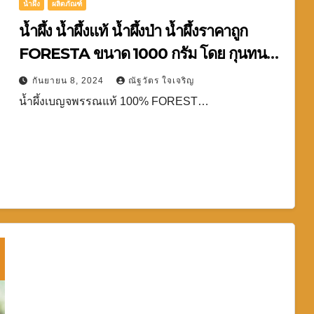
น้ำผึ้ง
ผลิตภัณฑ์
น้ำผึ้ง น้ำผึ้งแท้ น้ำผึ้งป่า น้ำผึ้งราคาถูก
FORESTA ขนาด 1000 กรัม โดย กุนทน
ฟาร์ม
กันยายน 8, 2024
ณัฐวัตร ใจเจริญ
น้ำผึ้งเบญจพรรณแท้ 100% FOREST…