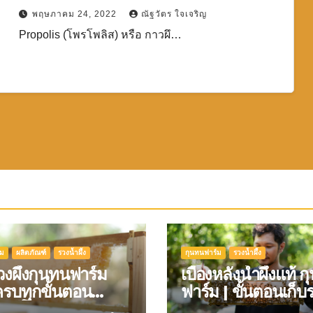
พฤษภาคม 24, 2022
ณัฐวัตร ใจเจริญ
Propolis (โพรโพลิส) หรือ กาวผึ…
์ม
ผลิตภัณฑ์
รวงน้ำผึ้ง
กุนทนฟาร์ม
รวงน้ำผึ้ง
วงผึ้งกุนทนฟาร์ม
เบื้องหลังน้ำผึ้งแท้ 
รบทุกขั้นตอน
ฟาร์ม | ขั้นตอนเก็บ
มวิดีโอประกอบ
แบบมืออาชีพ