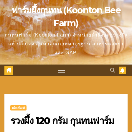
ฟาร์มผึ้งกุนทน (Koonton Bee
Farm)
กุนทนฟาร์ม (Koonton Farm) จำหน่ายน้ำผึ้งและรวงผึ้ง
แท้ ปลีก-ส่ง สินค้าคุณภาพมาตรฐาน อาหารและยา
และ GAP.
ผลิตภัณฑ์
รวงผึ้ง 120 กรัม กุนทนฟาร์ม