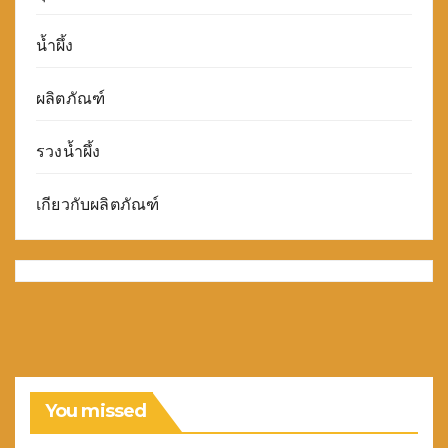
น้ำผึ้ง
ผลิตภัณฑ์
รวงน้ำผึ้ง
เกียวกับผลิตภัณฑ์
You missed