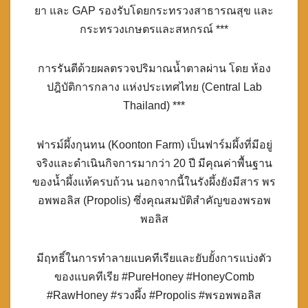
ยา และ GAP รองรับโดยกระทรวงสาธารณสุข และ
กระทรวงเกษตรและสหกรณ์ ***
การรันตีด้วยผลตรวจปริมาณน้ำตาลผ่าน โดย ห้อง
ปฎิบัติการกลาง แห่งประเทศไทย (Central Lab
Thailand) ***
ฟารม์ผึ้งกุนทน (Koonton Farm) เป็นฟาร์มผึ้งที่มีอยู่
จริงและดำเนินกิจการมากว่า 20 ปี มีคุณค่าพื้นฐาน
ของน้ำผึ้งแท้ครบถ้วน นอกจากนี้ในรังผึ้งยังมีสาร พร
อพพอลิส (Propolis) ซึ่งคุณสมบัติสำคัญของพรอพ
พอลิส
มีฤทธิ์ในการทำลายแบคทีเรียและยับยั้งการแบ่งตัว
ของแบคทีเรีย #PureHoney #HoneyComb
#RawHoney #รวงผึ้ง #Propolis #พรอพพอลิส