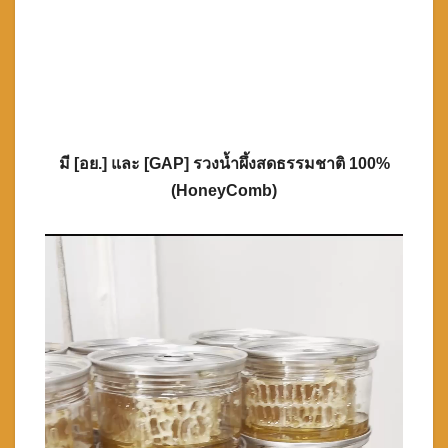
มี [อย.] และ [GAP] รวงน้ำผึ้งสดธรรมชาติ 100%
(HoneyComb)
ตัว
เล่น
ไฟล์
วิดีโอ